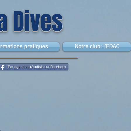
la Dives
ormations pratiques
Notre club: l'EDAC
Partager mes résultats sur Facebook