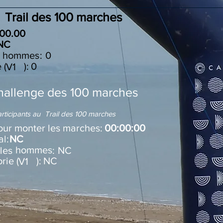
Trail des 100 marches
:00.00
NC
i les :
hommes
0
e ( ):
0
V1
hallenge des 100 marches
rticipants au
Trail des 100 marches
ur monter les marches:
00:00:00
l:
NC
hommes
rmi les :
NC
orie ( ):
NC
V1