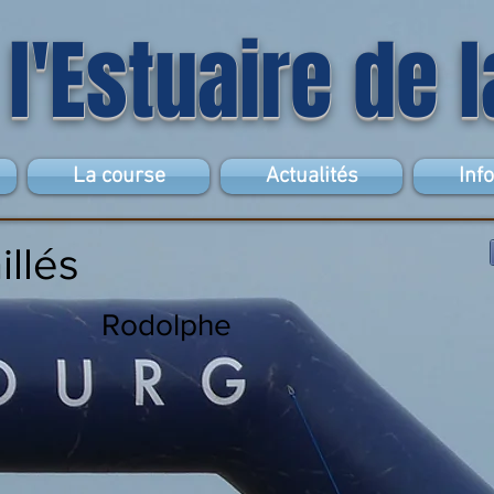
 l'Estuaire de 
La course
Actualités
Inf
illés
Rodolphe