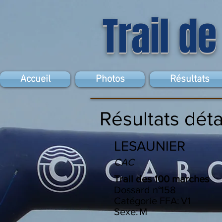
Trail de
Accueil
Photos
Résultats
Résultats déta
LESAUNIER
CAC
Trail des 100 marches
Dossard n°
158
Catégorie FFA:
V1
Sexe:
M