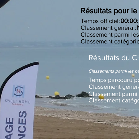
Résultats pour le
Temps officiel:
00:00
Classement général:
Classement parm
Classement catégori
Résultats du C
Classements parmi les pa
Temps parcouru po
Classement généra
Classement pa
Classement catég