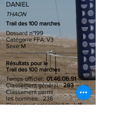
DANIEL
THAON
Trail des 100 marches
Dossard n°
199
Catégorie FFA:
V3
Sexe:
M
Résultats pour le
Trail des 100 marches
Temps officiel:
01:46:06.91
Classement général:
283
Classement parmi
les :
hommes
236
Classement catégorie ( ):
15
V3
Résultats du Challenge des
100 marches