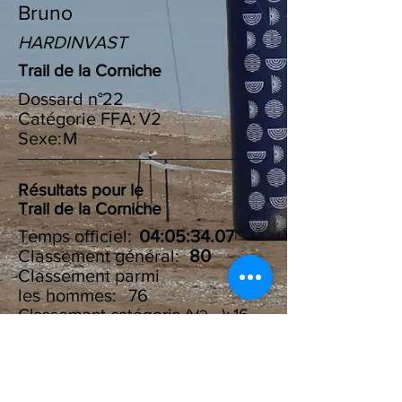
Bruno
HARDINVAST
Trail de la Corniche
Dossard n°
22
Catégorie FFA:
V2
Sexe:
M
Résultats pour le
Trail de la Corniche
Temps officiel:
04:05:34.07
Classement général:
80
Classement parmi
les :
hommes
76
Classement catégorie ( ):
16
V2
Résultats du Challenge des
100 marches