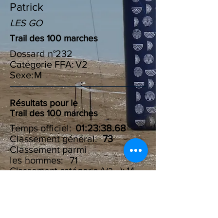
Patrick
LES GO
Trail des 100 marches
Dossard n°
232
Catégorie FFA:
V2
Sexe:
M
Résultats pour le
Trail des 100 marches
Temps officiel:
01:23:38.68
Classement général:
73
Classement parmi
les :
hommes
71
Classement catégorie ( ):
14
V2
Résultats du Challenge des
100 marches