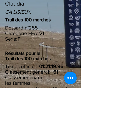
Claudia
CA LISIEUX
Trail des 100 marches
Dossard n°
255
Catégorie FFA:
V1
Sexe:
F
Résultats pour le
Trail des 100 marches
Temps officiel:
01:21:19.96
Classement général:
61
Classement parmi
les :
femmes
1
Classement catégorie ( ):
1
V1
Résultats du Challenge des
100 marches