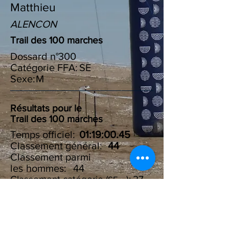
Matthieu
ALENCON
Trail des 100 marches
Dossard n°
300
Catégorie FFA:
SE
Sexe:
M
Résultats pour le
Trail des 100 marches
Temps officiel:
01:19:00.45
Classement général:
44
Classement parmi
les :
hommes
44
Classement catégorie ( ):
27
SE
Résultats du Challenge des
100 marches