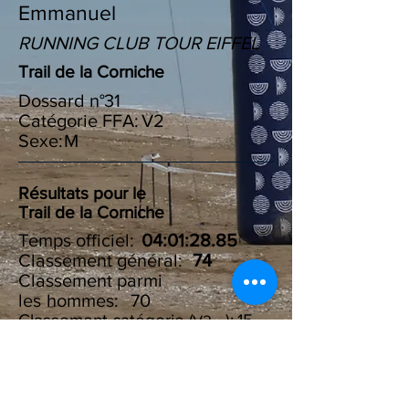
Emmanuel
RUNNING CLUB TOUR EIFFEL
Trail de la Corniche
Dossard n°
31
Catégorie FFA:
V2
Sexe:
M
Résultats pour le
Trail de la Corniche
Temps officiel:
04:01:28.85
Classement général:
74
Classement parmi
les :
hommes
70
Classement catégorie ( ):
15
V2
Résultats du Challenge des
100 marches