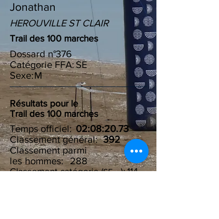
Jonathan
HEROUVILLE ST CLAIR
Trail des 100 marches
Dossard n°
376
Catégorie FFA:
SE
Sexe:
M
Résultats pour le
Trail des 100 marches
Temps officiel:
02:08:20.73
Classement général:
392
Classement parmi
les :
hommes
288
Classement catégorie ( ):
114
SE
Résultats du Challenge des
100 marches