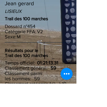
Jean gerard
LISIEUX
Trail des 100 marches
Dossard n°
454
Catégorie FFA:
V2
Sexe:
M
Résultats pour le
Trail des 100 marches
Temps officiel:
01:21:13.31
Classement général:
59
Classement parmi
les :
hommes
59
Classement catégorie ( ):
10
V2
Résultats du Challenge des
100 marches