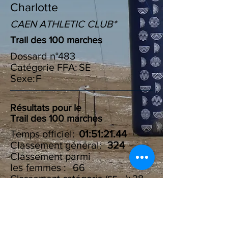
Charlotte
CAEN ATHLETIC CLUB*
Trail des 100 marches
Dossard n°
483
Catégorie FFA:
SE
Sexe:
F
Résultats pour le
Trail des 100 marches
Temps officiel:
01:51:21.44
Classement général:
324
Classement parmi
les :
femmes
66
Classement catégorie ( ):
28
SE
Résultats du Challenge des
100 marches