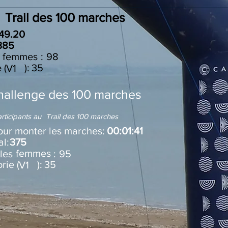
Trail des 100 marches
49.20
385
i les :
femmes
98
e ( ):
35
V1
hallenge des 100 marches
rticipants au
Trail des 100 marches
ur monter les marches:
00:01:41
l:
375
femmes
rmi les :
95
orie ( ):
35
V1