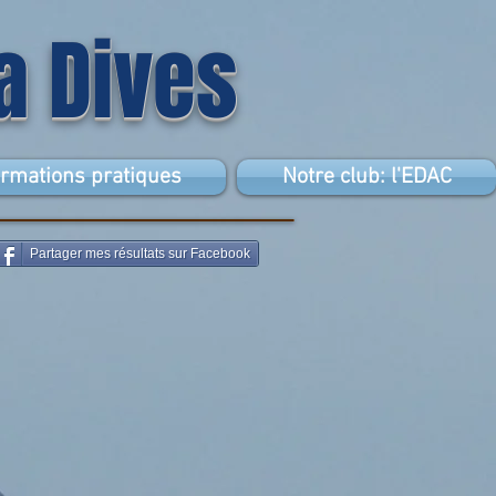
la Dives
ormations pratiques
Notre club: l'EDAC
Partager mes résultats sur Facebook