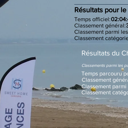
Résultats pour le
Temps officiel:
02:04:
Classement général:
Classement parm
Classement catégori
Résultats du C
Classements parmi les pa
Temps parcouru po
Classement généra
Classement pa
Classement catég