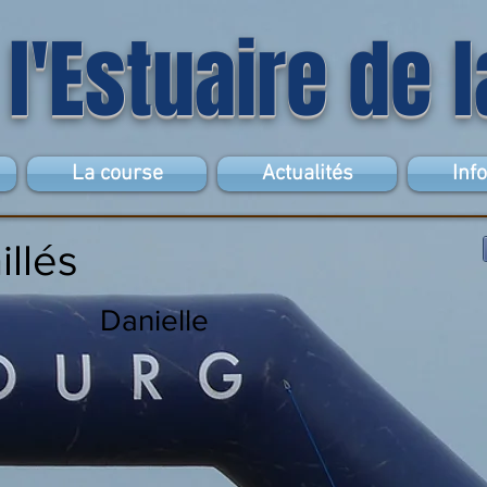
 l'Estuaire de 
La course
Actualités
Inf
illés
Danielle