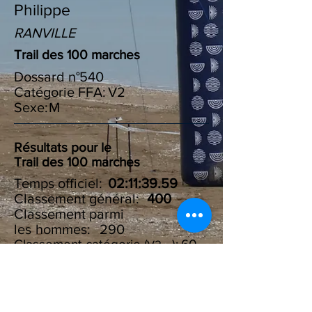
Philippe
RANVILLE
Trail des 100 marches
Dossard n°
540
Catégorie FFA:
V2
Sexe:
M
Résultats pour le
Trail des 100 marches
Temps officiel:
02:11:39.59
Classement général:
400
Classement parmi
les :
hommes
290
Classement catégorie ( ):
60
V2
Résultats du Challenge des
100 marches