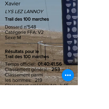
Xavier
LYS LEZ LANNOY
Trail des 100 marches
Dossard n°
548
Catégorie FFA:
V2
Sexe:
M
Résultats pour le
Trail des 100 marches
Temps officiel:
01:40:41.56
Classement général:
253
Classement parmi
les :
hommes
219
Classement catégorie ( ):
45
V2
Résultats du Challenge des
100 marches