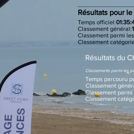
Résultats pour le
Temps officiel:
01:35:
Classement général:
Classement parm
Classement catégori
Résultats du C
Classements parmi les pa
Temps parcouru po
Classement généra
Classement pa
Classement catég