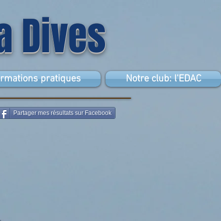
la Dives
ormations pratiques
Notre club: l'EDAC
Partager mes résultats sur Facebook