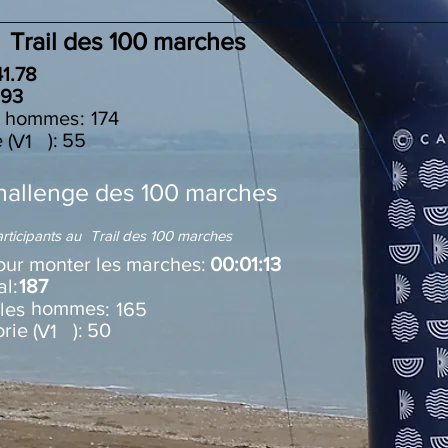
Trail des 100 marches
41.78
193
i les :
hommes
174
e ( ):
55
V1
hallenge des 100 marches
rticipants au
Trail des 100 marches
ur monter les marches:
00:01:13
l:
187
hommes
rmi les :
165
orie ( ):
50
V1