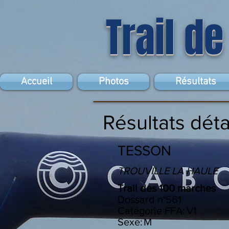
Trail de
Accueil
Photos
Résultats
Résultats déta
TESSON
TROUVILLE LA HAULE
Trail des 100 marches
Dossard n°
561
Catégorie FFA:
V1
Sexe:
M