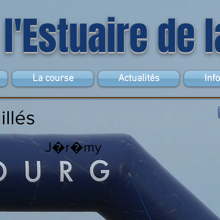
 l'Estuaire de 
La course
Actualités
Inf
illés
J�r�my