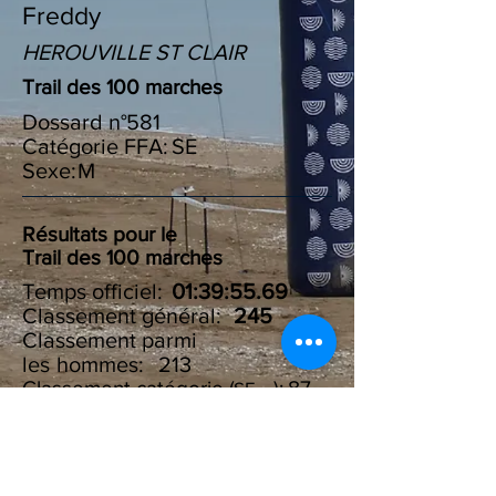
Freddy
HEROUVILLE ST CLAIR
Trail des 100 marches
Dossard n°
581
Catégorie FFA:
SE
Sexe:
M
Résultats pour le
Trail des 100 marches
Temps officiel:
01:39:55.69
Classement général:
245
Classement parmi
les :
hommes
213
Classement catégorie ( ):
87
SE
Résultats du Challenge des
100 marches