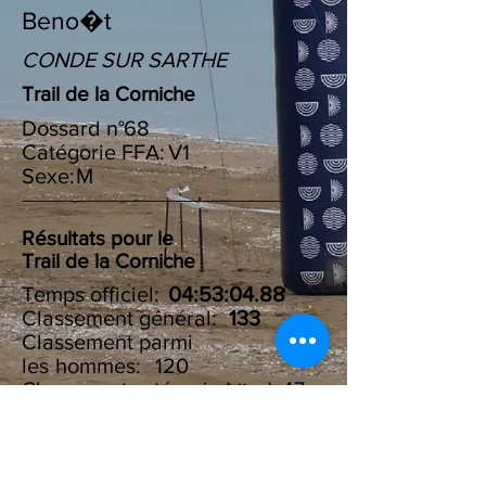
Beno�t
CONDE SUR SARTHE
Trail de la Corniche
Dossard n°
68
Catégorie FFA:
V1
Sexe:
M
Résultats pour le
Trail de la Corniche
Temps officiel:
04:53:04.88
Classement général:
133
Classement parmi
les :
hommes
120
Classement catégorie ( ):
47
V1
Résultats du Challenge des
100 marches