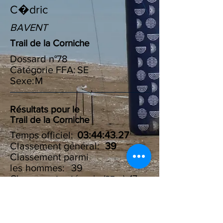
C�dric
BAVENT
Trail de la Corniche
Dossard n°
78
Catégorie FFA:
SE
Sexe:
M
Résultats pour le
Trail de la Corniche
Temps officiel:
03:44:43.27
Classement général:
39
Classement parmi
les :
hommes
39
Classement catégorie ( ):
17
SE
Résultats du Challenge des
100 marches