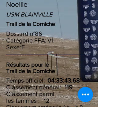
Noellie
USM BLAINVILLE
Trail de la Corniche
Dossard n°
86
Catégorie FFA:
V1
Sexe:
F
Résultats pour le
Trail de la Corniche
Temps officiel:
04:33:43.68
Classement général:
119
Classement parmi
les :
femmes
12
Classement catégorie ( ):
8
V1
Résultats du Challenge des
100 marches