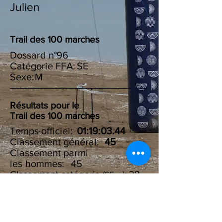
Julien
Trail des 100 marches
Dossard n°
96
Catégorie FFA:
SE
Sexe:
M
Résultats pour le
Trail des 100 marches
Temps officiel:
01:19:03.44
Classement général:
45
Classement parmi
les :
hommes
45
Classement catégorie ( ):
28
SE
Résultats du Challenge des
100 marches