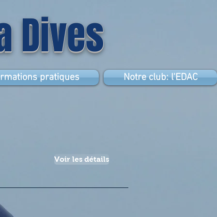
la Dives
ormations pratiques
Notre club: l'EDAC
Voir les détails