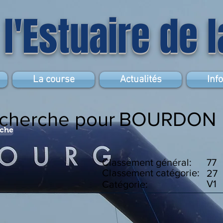
 l'Estuaire de 
La course
Actualités
Inf
echerche pour
BOURDON
rche
Classement général:
77
Classement catégorie:
27
V1
Catégorie: