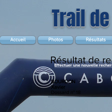
Trail de
Accueil
Photos
Résultats
Résultat de r
Effectuer une nouvelle reche
BOURDON
Xavier
Dossard n°
18