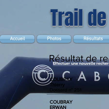
Trail de
Accueil
Photos
Résultats
Résultat de r
Effectuer une nouvelle reche
COUBRAY
Thierry
Dossard n°
251
COUBRAY
ERWAN