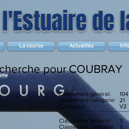
 l'Estuaire de 
La course
Actualités
Inf
echerche pour
COUBRAY
rche
Classement général:
104
Classement catégorie:
21
V2
Catégorie:
Classement général:
3
Classement catégorie:
3