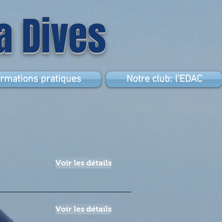
la Dives
ormations pratiques
Notre club: l'EDAC
Voir les détails
Voir les détails