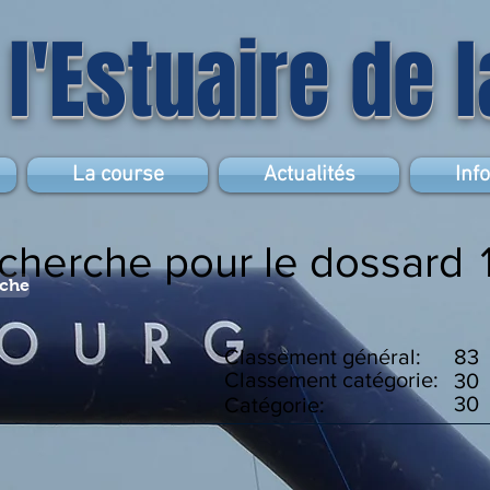
 l'Estuaire de 
La course
Actualités
Inf
echerche pour le dossard
rche
Classement général:
83
Classement catégorie:
30
30
Catégorie: