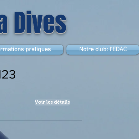
la Dives
ormations pratiques
Notre club: l'EDAC
123
Voir les détails