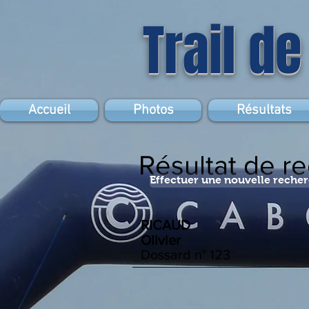
Trail de
Accueil
Photos
Résultats
Résultat de r
Effectuer une nouvelle reche
RICAUD
Olivier
Dossard n°
123