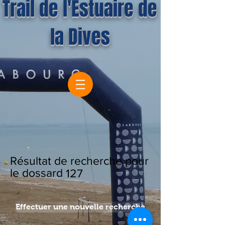
Trail de l'Estuaire de
la Dives
Résultat de recherche pour
le dossard
127
Effectuer une nouvelle recherche