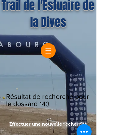
Trail de l'Estuaire de
la Dives
Résultat de recherche pour
le dossard
143
Effectuer une nouvelle recherche