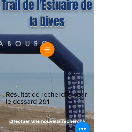
Trail de l'Estuaire de
la Dives
Résultat de recherche pour
le dossard
291
Effectuer une nouvelle recherche