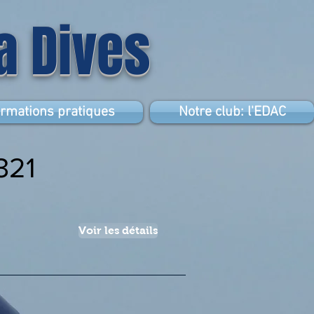
la Dives
ormations pratiques
Notre club: l'EDAC
321
Voir les détails