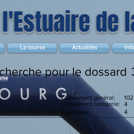
 l'Estuaire de 
La course
Actualités
Inf
echerche pour le dossard
rche
Classement général:
102
Classement catégorie:
4
4
Catégorie: