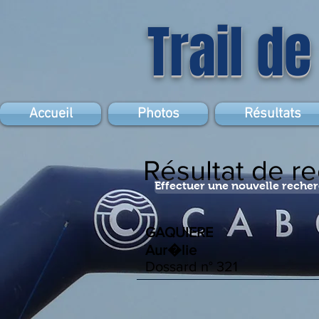
Trail de
Accueil
Photos
Résultats
Résultat de r
Effectuer une nouvelle reche
GAQUIERE
Aur�lie
Dossard n°
321