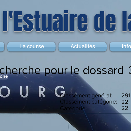
 l'Estuaire de 
La course
Actualités
Inf
echerche pour le dossard
rche
Classement général:
291
Classement catégorie:
22
22
Catégorie: