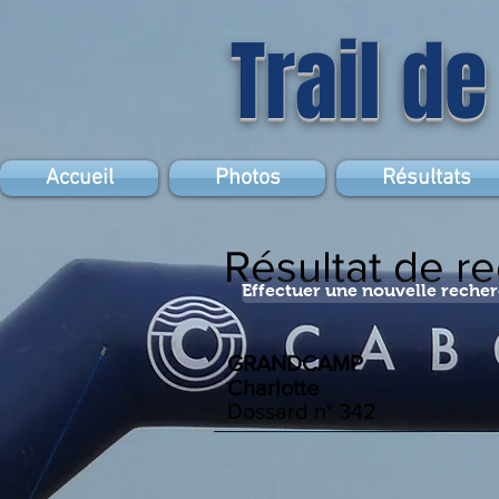
Trail de
Accueil
Photos
Résultats
Résultat de r
Effectuer une nouvelle reche
GRANDCAMP
Charlotte
Dossard n°
342