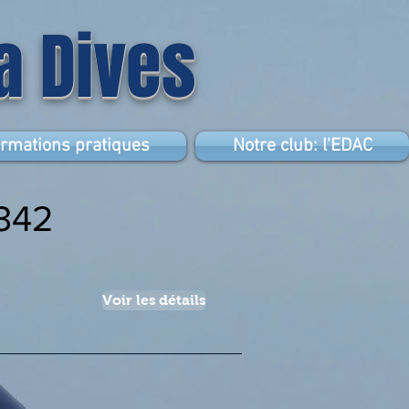
la Dives
ormations pratiques
Notre club: l'EDAC
342
Voir les détails