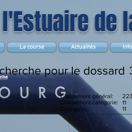
 l'Estuaire de 
La course
Actualités
Inf
echerche pour le dossard
rche
Classement général:
22
Classement catégorie:
11
11
Catégorie: