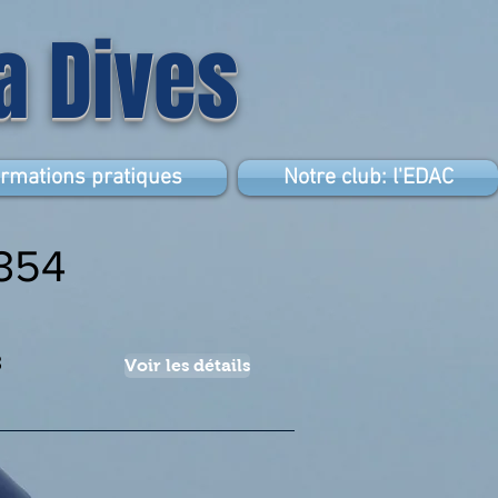
la Dives
ormations pratiques
Notre club: l'EDAC
354
3
Voir les détails