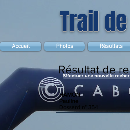
Trail de
Accueil
Photos
Résultats
Résultat de r
Effectuer une nouvelle reche
HAMON
Pauline
Dossard n°
354