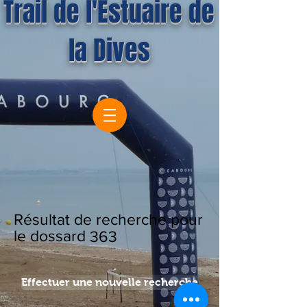
Trail de l'Estuaire de
la Dives
Résultat de recherche pour
le dossard
363
Effectuer une nouvelle recherche