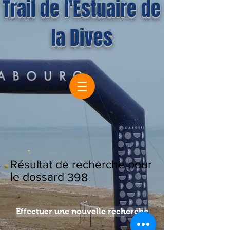
Trail de l'Estuaire de
la Dives
Résultat de recherche pour
le dossard
398
Effectuer une nouvelle recherche