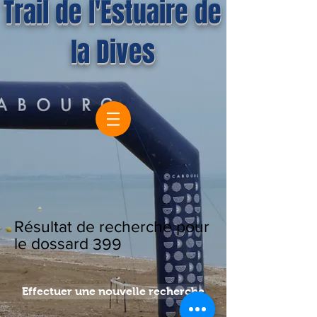
Trail de l'Estuaire de
la Dives
Résultat de recherche pour
le dossard
399
Effectuer une nouvelle recherche