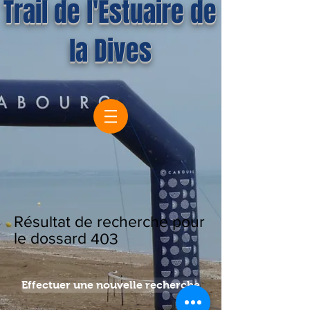
Trail de l'Estuaire de
la Dives
Résultat de recherche pour
le dossard
403
Effectuer une nouvelle recherche