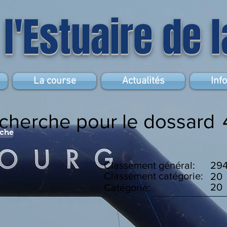
 l'Estuaire de 
La course
Actualités
Inf
echerche pour le dossard
rche
Classement général:
29
Classement catégorie:
20
20
Catégorie: