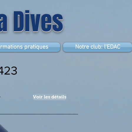
la Dives
ormations pratiques
Notre club: l'EDAC
423
4
Voir les détails