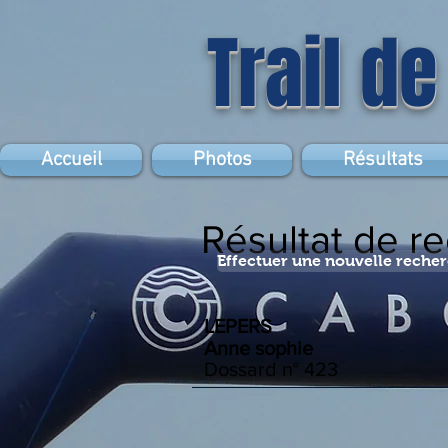
Trail de
Accueil
Photos
Résultats
Résultat de r
Effectuer une nouvelle reche
LEPERS
Anne sophie
Dossard n°
423