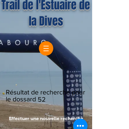
Trail de l'Estuaire de
la Dives
Résultat de recherche pour
le dossard
52
Effectuer une nouvelle recherche