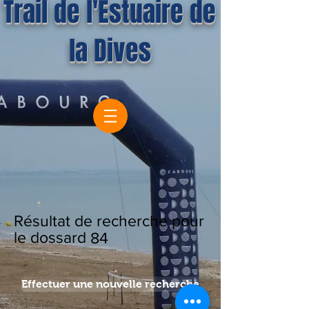
Trail de l'Estuaire de
la Dives
Résultat de recherche pour
le dossard
84
Effectuer une nouvelle recherche