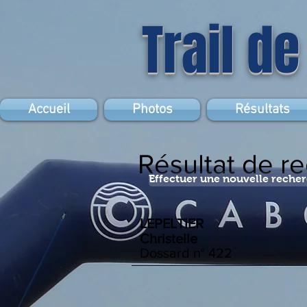
Trail de
Accueil
Photos
Résultats
Résultat de r
Effectuer une nouvelle reche
LEPELTIER
Christelle
Dossard n°
422