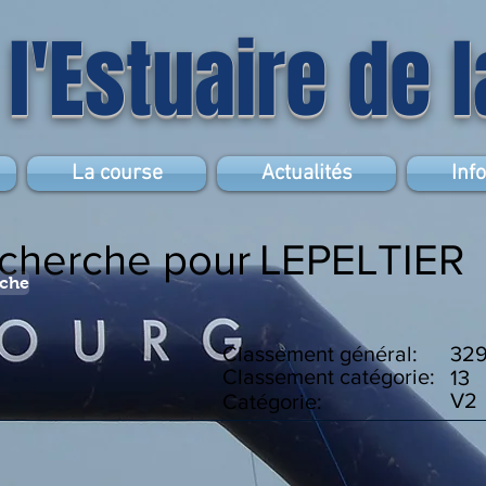
 l'Estuaire de 
La course
Actualités
Inf
echerche pour
LEPELTIER
rche
Classement général:
32
Classement catégorie:
13
V2
Catégorie: