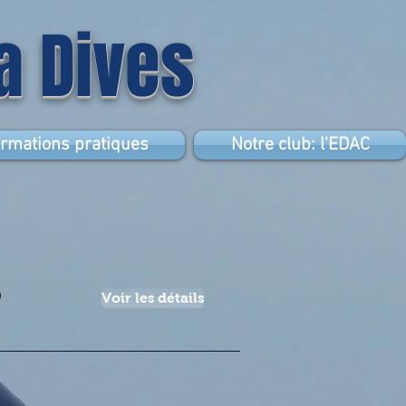
la Dives
ormations pratiques
Notre club: l'EDAC
9
Voir les détails