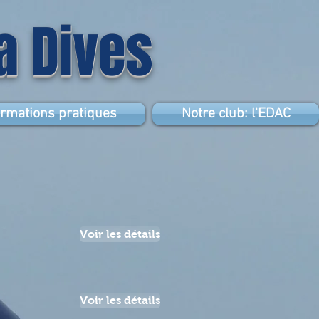
la Dives
ormations pratiques
Notre club: l'EDAC
Voir les détails
Voir les détails