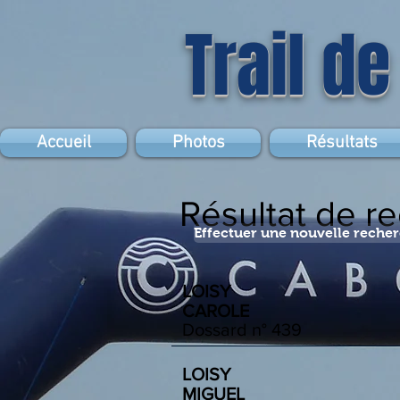
Trail de
Accueil
Photos
Résultats
Résultat de r
Effectuer une nouvelle reche
LOISY
CAROLE
Dossard n°
439
LOISY
MIGUEL