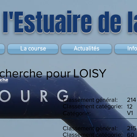
 l'Estuaire de 
La course
Actualités
Inf
echerche pour
LOISY
rche
Classement général:
214
Classement catégorie:
12
V1
Catégorie:
Classement général:
215
Classement catégorie:
60