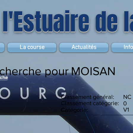
 l'Estuaire de 
La course
Actualités
Inf
echerche pour
MOISAN
rche
Classement général:
NC
Classement catégorie:
0
V1
Catégorie: