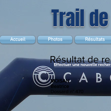
Trail de
Accueil
Photos
Résultats
Résultat de r
Effectuer une nouvelle reche
MOISAN
Beatrice
Dossard n°
470