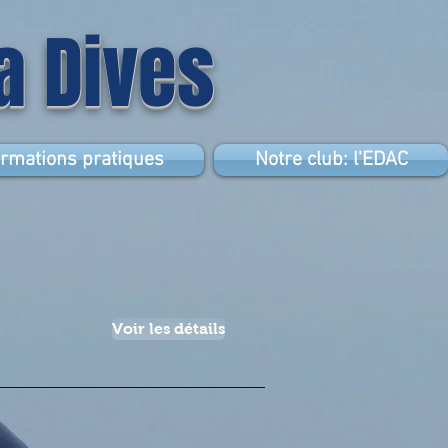
la Dives
ormations pratiques
Notre club: l'EDAC
Voir les détails