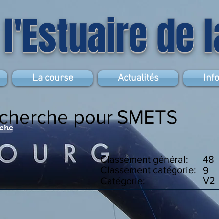
 l'Estuaire de 
La course
Actualités
Inf
echerche pour
SMETS
rche
Classement général:
48
Classement catégorie:
9
V2
Catégorie: