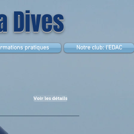
la Dives
ormations pratiques
Notre club: l'EDAC
Voir les détails