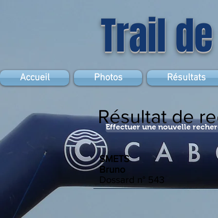
Trail de
Accueil
Photos
Résultats
Résultat de r
Effectuer une nouvelle reche
SMETS
Bruno
Dossard n°
543