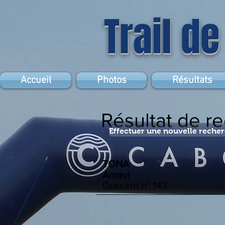
Trail de
Accueil
Photos
Résultats
Résultat de r
Effectuer une nouvelle reche
TONA
Amavi
Dossard n°
143