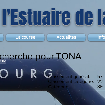
 l'Estuaire de 
La course
Actualités
Inf
echerche pour
TONA
rche
Classement général:
57
Classement catégorie:
22
SE
Catégorie: