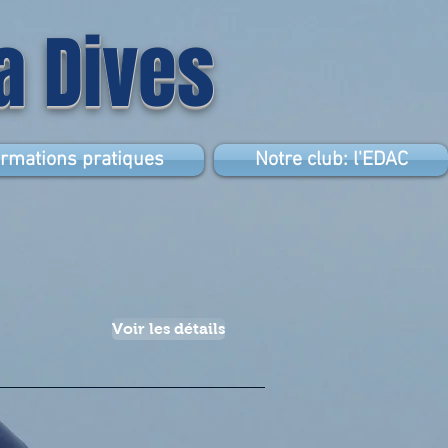
la Dives
ormations pratiques
Notre club: l'EDAC
Voir les détails