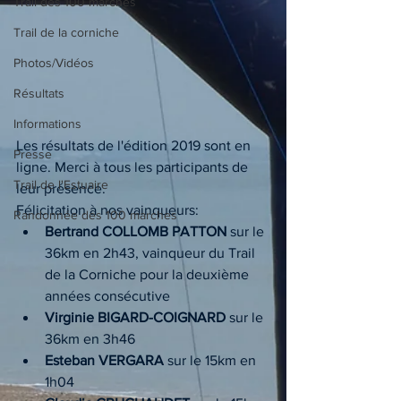
Trail des 100 marches
Trail de la corniche
Photos/Vidéos
Résultats
Informations
Les résultats de l'édition 2019 sont en 
Presse
ligne. Merci à tous les participants de 
Trail de l'Estuaire
leur présence.
Félicitation à nos vainqueurs:
Randonnée des 100 marches
Bertrand COLLOMB PATTON 
sur le 
36km en 2h43, vainqueur du Trail 
de la Corniche pour la deuxième 
années consécutive
Virginie BIGARD-COIGNARD
 sur le 
36km en 3h46
Esteban VERGARA
 sur le 15km en 
1h04