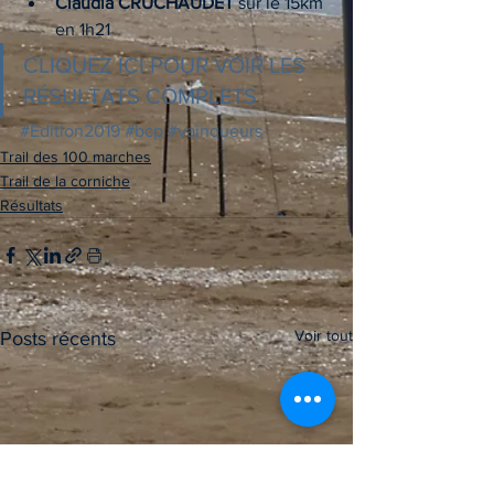
Claudia CRUCHAUDET
 sur le 15km 
en 1h21
CLIQUEZ ICI POUR VOIR LES 
RÉSULTATS COMPLETS
#Edition2019
#bcp
#vainqueurs
Trail des 100 marches
Trail de la corniche
Résultats
Voir tout
Posts récents