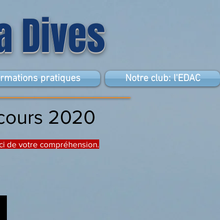
la Dives
ormations pratiques
Notre club: l'EDAC
rcours 2020
rci de votre compréhension.