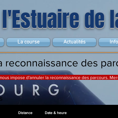
 l'Estuaire de 
La course
Actualités
Inf
 la reconnaissance des pa
e nous impose d'annuler la reconnaissance des parcours. Me
s
Distance
Date & heure