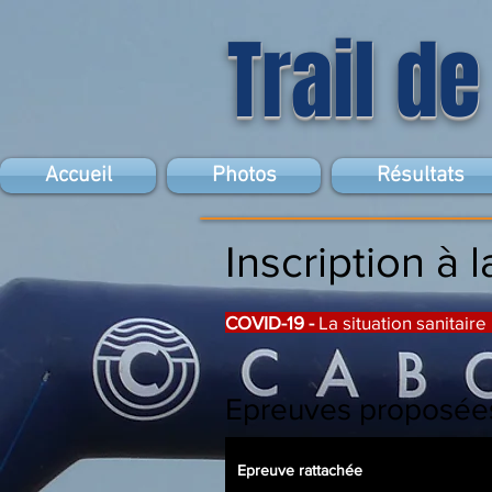
Trail de
Accueil
Photos
Résultats
Inscription à
COVID-19 -
La situation sanitair
Epreuves proposée
Epreuve rattachée