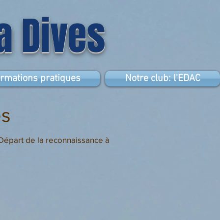
la Dives
ormations pratiques
Notre club: l'EDAC
es
 Départ de la reconnaissance à